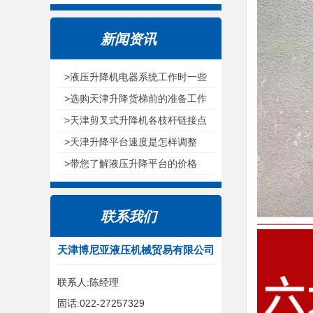
新闻资讯
>液压升降机电器系统工作时一些
注意环节
>选购天津升降货梯前的准备工作
>天津剪叉式升降机各枝杆链接点
为什么选用无油耐磨轴承呢
>天津升降平台速度是怎样调整
的？
>带您了解液压升降平台的价格
联系我们
天津博尼亚液压机械贸易有限公司
联系人:陈经理
固话:022-27257329