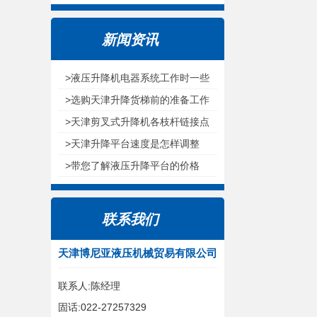
新闻资讯
>液压升降机电器系统工作时一些
注意环节
>选购天津升降货梯前的准备工作
>天津剪叉式升降机各枝杆链接点
为什么选用无油耐磨轴承呢
>天津升降平台速度是怎样调整
的？
>带您了解液压升降平台的价格
联系我们
天津博尼亚液压机械贸易有限公司
联系人:陈经理
固话:022-27257329