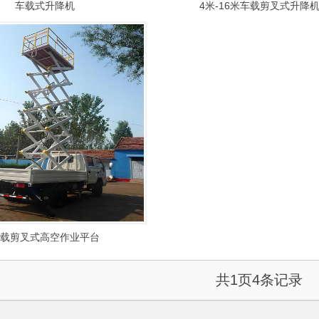
车载式升降机
4米-16米车载剪叉式升降
载剪叉式高空作业平台
共
1
页
4
条记录