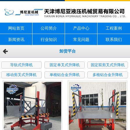
网站首页
公司简介
产品中心
工程案例
新闻资讯
行业知识
常见问题
联系我们
卸货平台
导轨式升降机
固定单叉式升降机
固定双剪叉式升降机
移动剪叉式升降机
单桅铝合金升降机
多桅铝合金升降机