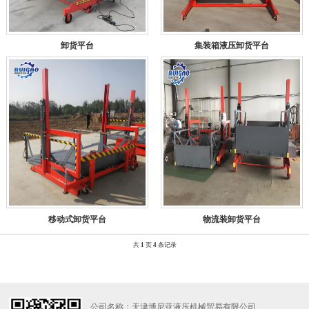
卸货平台
集装箱液压卸货平台
移动式卸货平台
物流装卸货平台
共
1
页
4
条记录
公司名称：天津博尼亚液压机械贸易有限公司