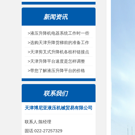
新闻资讯
>液压升降机电器系统工作时一些
注意环节
>选购天津升降货梯前的准备工作
>天津剪叉式升降机各枝杆链接点
为什么选用无油耐磨轴承呢
>天津升降平台速度是怎样调整
的？
>带您了解液压升降平台的价格
联系我们
天津博尼亚液压机械贸易有限公司
联系人:陈经理
固话:022-27257329