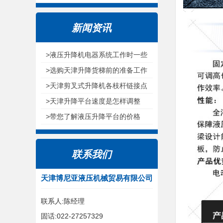
新闻资讯
>液压升降机电器系统工作时一些
注意环节
>选购天津升降货梯前的准备工作
>天津剪叉式升降机各枝杆链接点
为什么选用无油耐磨轴承呢
>天津升降平台速度是怎样调整
的？
>带您了解液压升降平台的价格
联系我们
天津博尼亚液压机械贸易有限公司
联系人:陈经理
固话:022-27257329